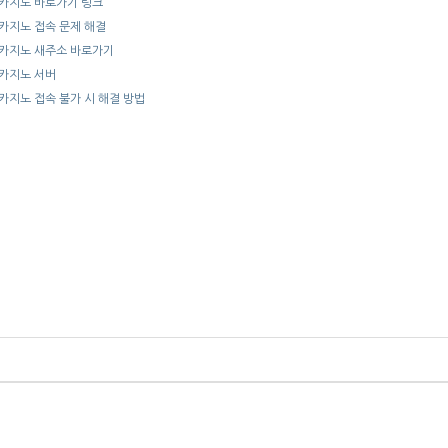
카지노 바로가기 링크
카지노 접속 문제 해결
카지노 새주소 바로가기
카지노 서버
카지노 접속 불가 시 해결 방법