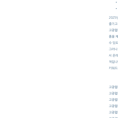
2025
즐기고
고광렬
폼을 
수 있
그러나 
서 온라
적입니
키워드:
고광렬
고광렬
고광렬카
고광렬
고광렬