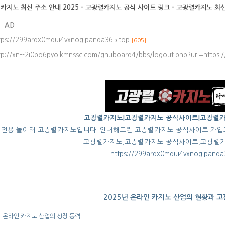
지노 최신 주소 안내 2025 - 고광렬카지노 공식 사이트 링크 - 고광렬카지노 최신 대체 
:
AD
tps://299ardx0mdui4vxnog.panda365.top
[605]
tp://xn--2i0bo6pyolkmnssc.com/gnuboard4/bbs/logout.php?url=https:
고광렬카지노|고광렬카지노 공식사이트|고광렬카
전용 놀이터 고광렬카지노입니다. 안내해드린 고광렬카지노 공식사이트 가입
고광렬카지노,고광렬카지노 공식사이트,고광렬카
https://299ardx0mdui4vxnog.panda
2025년 온라인 카지노 산업의 현황과 
온라인 카지노 산업의 성장 동력