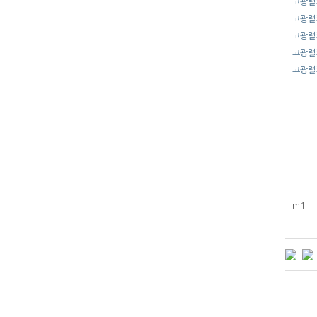
고광렬
고광렬
고광렬
고광렬
고광렬
m1