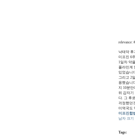
relevance: 
낙태약 후
미프진 6주
1일차 약을
폴라민계 
있었습니다
그리고 2일
용했습니다.
지 10분
뒤 갑자기
다. 그 후
걱정했던것
미역국도 
미프진합법
남자 크기
Tags: