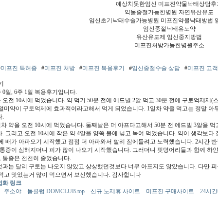
예상치못한임신 미프진약물낙태상담후
약물중절가능한병원 자연유산유도
임신초기낙태수술가능병원 미프진약물낙태방법 
임신중절낙태유도약
유산유도제 임신중지방법
미프진처방가능한병원주소
#
미프진 특허증
#
미프진 처방
#
미프진 복용후기
#
임신중절수술 상담
#
미프진 고
기
 0일, 6주 1일 복용후기입니다.
 오전 10시에 먹었습니다. 약 먹기 50분 전에 에드빌 2알 먹고 30분 전에 구토억제
멀미약이 구토억제에 효과적이라고해서 먹게 되었습니다. 1일차 약을 먹고는 정말 아무
.
차 약을 오전 10시에 먹었습니다. 둘째날은 더 아프다고해서 50분 전 에드빌 3알을 
 그리고 오전 10시에 작은 약 4알을 양쪽 볼에 넣고 녹여 먹었습니다. 약이 생각보다
만에 배가 아파오기 시작했고 점점 더 아파와서 빨리 잠에들려고 노력했습니다. 2시간 반
 통증이 심해지더니 피가 많이 나오기 시작했습니다. 그러더니 핏덩어리들과 함께 하
로 통증은 천천히 줄었습니다.
과는 달리 구토는 나오지 않았고 상상했던것보다 너무 아프지도 않았습니다. 다만 피
먹고 맛있는거 많이 먹으면서 보신했습니다. 감사합니다
화 링크
주소야
돔클럽 DOMCLUB.top
신규 노제휴 사이트
미프진 구매사이트
24시