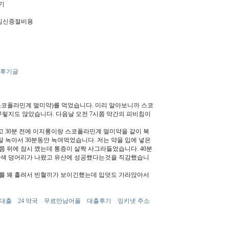
기
임신중절비용
객후기글
제(스코폴라민계 멀미약)를 먹었습니다. 미리 알아보니까 스코
렇지도 않았습니다. 다음날 오전 7시쯤 약간의 피비침이
먹고 30분 전에 이지롱이랑 스코폴라민계 멀미약을 같이 복
 잘 녹아서 30분동안 녹여먹었습니다. 저는 약을 입에 넣은
쯤 뒤에 잠시 깼는데 통증이 살짝 사그라들었습니다. 40분
얀색 덩어리가 나왔고 유산에 성공했다는것을 직감했습니
를 꽤 흘려서 빈혈끼가 보이긴했는데 입덧도 가라앉아서
간대출
24 약국
무료만남어플
대출후기
밍키넷 주소