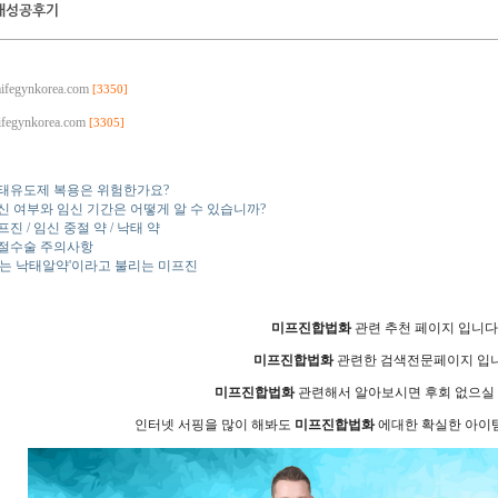
태성공후기
mifegynkorea.com
[3350]
mifegynkorea.com
[3305]
태유도제 복용은 위험한가요?
신 여부와 임신 기간은 어떻게 알 수 있습니까?
프진 / 임신 중절 약 / 낙태 약
절수술 주의사항
먹는 낙태알약'이라고 불리는 미프진
미프진합법화
관련 추천 페이지 입니다
미프진합법화
관련한 검색전문페이지 입니
미프진합법화
관련해서 알아보시면 후회 없으실 
인터넷 서핑을 많이 해봐도
미프진합법화
에대한 확실한 아이템