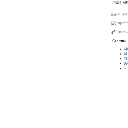
미프진낙
글쓴이 :
AD
https://
https://
Contents
낙
임
미
중
'