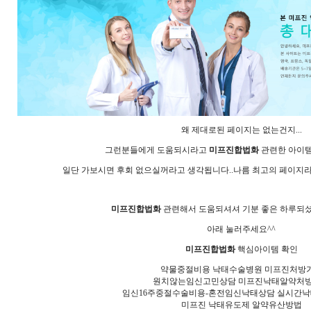
왜 제대로된 페이지는 없는건지...
그런분들에게 도움되시라고
미프진합법화
관련한 아이템
일단 가보시면 후회 없으실꺼라고 생각됩니다..나름 최고의 페이지라
미프진합법화
관련해서 도움되셔셔 기분 좋은 하루되셨으
아래 눌러주세요^^
미프진합법화
핵심아이템 확인
약물중절비용 낙태수술병원 미프진처방
원치않는임신고민상담 미프진낙태알약처
임신16주중절수술비용-혼전임신낙태상담 실시간
미프진 낙태유도제 알약유산방법