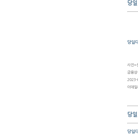
당일
당일
사진=신
금융상
2023-
이데일
당일
당일