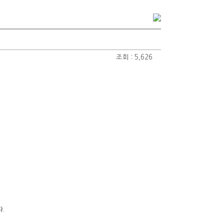
조회 : 5,626
.