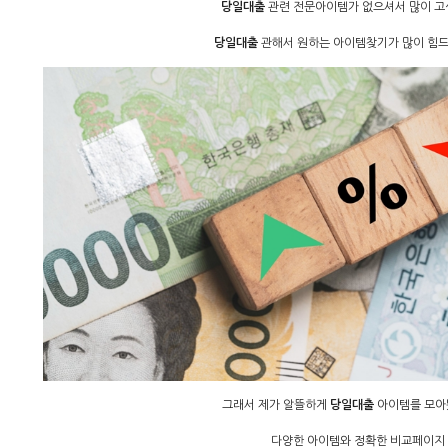
당일대출
관련 전문아이템가 없으셔서 많이 고
당일대출
관해서 원하는 아이템찾기가 많이 힘
그래서 제가 알뜰하게
당일대출
아이템를 모아
다양한 아이템와 정확한 비교페이지