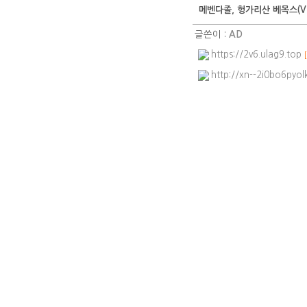
메벤다졸, 헝가리산 베목스(VER
글쓴이 :
AD
https://2v6.ulag9.top
http://xn--2i0bo6pyo