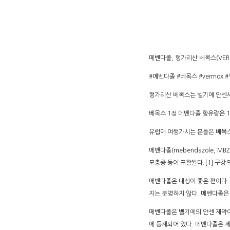
메벤다졸, 헝가리산 베목스(VER
#메벤다졸 #베목스 #vermox
헝가리산 베목스는 벨기에 얀센
베목스 1정 메벤다졸 함유량은 
유럽에 여행가시는 분들은 베목스
메벤다졸(mebendazole, 
모충증 등이 포함된다.[1] 구강
메벤다졸은 내성이 좋은 편이다.
지는 분명하지 않다. 메벤다졸은
메벤다졸은 벨기에의 얀센 제약이
에 등재되어 있다. 메벤다졸은 제네