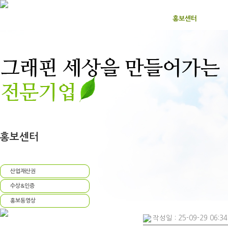
홈으로
회사소개
그래핀이란
제품소개
홍보센터
고객
홍보센터
뉴스
산업재산권
수상&인증
홍보동영상
작성일 : 25-09-29 06:34