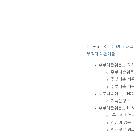
relevance: #
100만원 대출
무직자 대환대출
주부대출쉬운곳 지식
주부대출쉬운
주부대출 쉬
주부대출 쉬운
주부대출쉬운곳 HOT 
저축은행주부
주부대출쉬운곳 BES
"무직자소액대
직장이 없는 
인터넷은 정