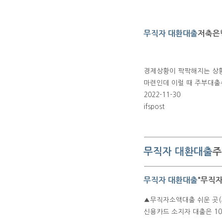
무직자 대환대출
저축은
경제상황이 팍팍해지는 상황
마련인데 이럴 때 주부대
2022-11-30
ifspost
무직자 대환대출
주
무직자 대환대출
"무직
▲무직자소액대출 쉬운 곳(사진
신용카드 소지자 대출은 1