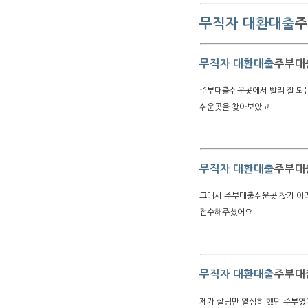
무직자 대환대출
주
무직자 대환대출
주부대
주부대출쉬운곳에서 빨리 잘 되는
쉬운곳을 찾아보았고…
무직자 대환대출
주부대
그래서 주부대출쉬운곳 찾기 어려
접수해주셨어요
무직자 대환대출
주부대
제가 살림만 열심히 했던 주부였