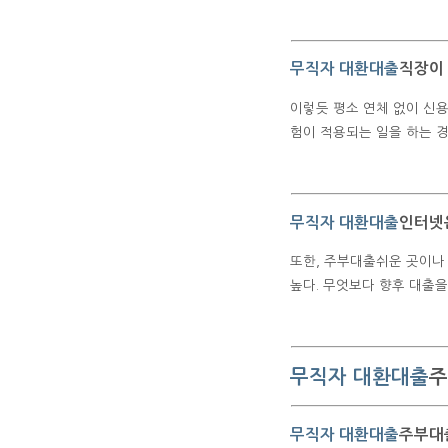
무직자 대환대출
직장이 
이렇듯 평소 연체 없이 신
험이 적용되는 일을 하는 
무직자 대환대출
인터넷
또한, 주부대출쉬운 곳이나
높다. 무엇보다 향후 대출
무직자 대환대출
주
무직자 대환대출
주부대