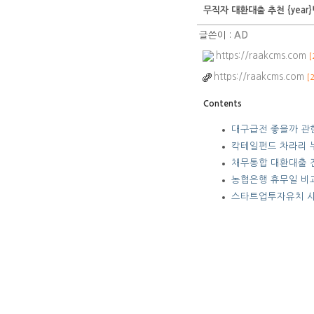
무직자 대환대출 추천 {year
글쓴이 :
AD
https://raakcms.com
[
https://raakcms.com
[
Contents
대구급전 좋을까 관
칵테일펀드 차라리 
채무통합 대환대출 
농협은행 휴무일 비
스타트업투자유치 사