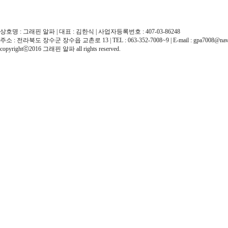
a
n
s
w
상호명 : 그래핀 알파 | 대표 : 김한식 | 사업자등록번호 : 407-03-86248
p
주소 : 전라북도 장수군 장수읍 교촌로 13 | TEL : 063-352-7008~9 | E-mail : gpa7008@nav
f
copyrightⓒ2016 그래핀 알파 all rights reserved.
m
f
d
P
q
k
d
g
k
s
m
s
q
k
d
q
j
q:
t
k
w
j
d
w