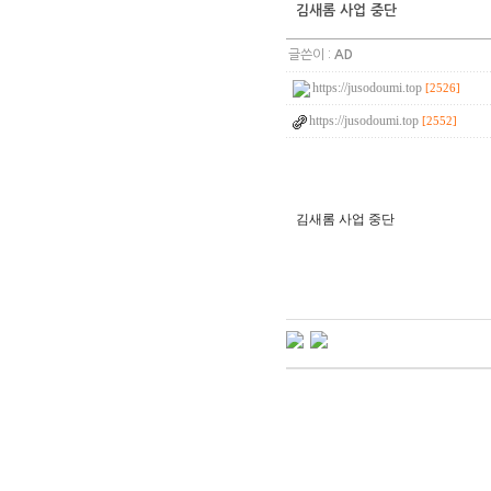
김새롬 사업 중단
글쓴이 :
AD
https://jusodoumi.top
[2526]
https://jusodoumi.top
[2552]
김새롬 사업 중단
q
l
d
k
3
6
5
t
j
d
w
j
r
d
l
s