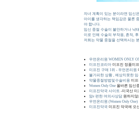
자녀 계획이 있는 분이라면 임신은
아이를 생각하는 책임감은 물론 
야 합니다.
임신 중절 수술이 불안하거나 낙태
이로 인해 수술의 부작용, 흔적, 
저희는 약물 중절을 선택하시는 분들
우먼온리원 WOMEN ONLY ON
미프진코리아
미프진 정품미프
미프진 구매 1위 - 우먼온리원
불가피한 상황 , 예상치못한 
약물중절방법및수술비용
미프
Women Only One
올바른 임신중
미프진약국 사이트
-미국산 미프
맘e 편한 여의사상담
원하지않은
우먼온리원 (Women Only One)
미프진약국
미프진 약국에 오