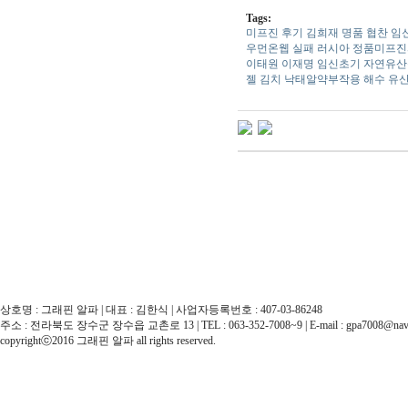
Tags:
미­프진 후기
김희재 명품 협찬
임
우먼온웹 실패
러시아
정품미프진
이태원 이재명
임신초기 자연유산
젤 김치
낙태알약부작용
해수
유
상호명 : 그래핀 알파 | 대표 : 김한식 | 사업자등록번호 : 407-03-86248
주소 : 전라북도 장수군 장수읍 교촌로 13 | TEL : 063-352-7008~9 | E-mail : gpa7008@nav
copyrightⓒ2016 그래핀 알파 all rights reserved.