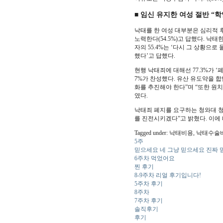
■ 임신 유지한 여성 절반 “학
낙태를 한 여성 대부분은 심리적 후
노력한다(54.5%)고 답했다. 낙태
자의 55.4%는 ‘다시 그 상황으
했다’고 답했다.
현행 낙태죄에 대해선 77.3%가 
7%가 찬성했다. 유산 유도약을 합
화를 추진해야 한다”며 “또한 원
였다.
낙태죄 폐지를 요구하는 청와대 청
를 진전시키겠다”고 밝혔다. 이
Tagged under: 낙태비용,
5주
믿으세요 네 그냥 믿으세요 진짜
6주차 먹었어요
찐 후기
8-9주차 리얼 후기입니다!
5주차 후기
8주차
7주차 후기
솔직후기
후기