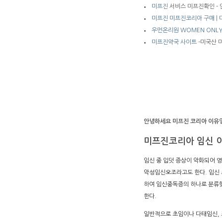
미프진
서비스 미프진확인 - 
미프진 미프진코리아 구매 |
우먼온리원 WOMEN ONLY 
미프진약국 사이트
-미국산 미
안녕하세요 미프진 코리아 이유영
미프진코리아 임신 
임신 중 입덧 증상이 악화되어 
악성임신오조라고도 한다. 임신 
하여 임신중독증의 하나로 분류했
한다.
일반적으로 초임이나 다태임신, 