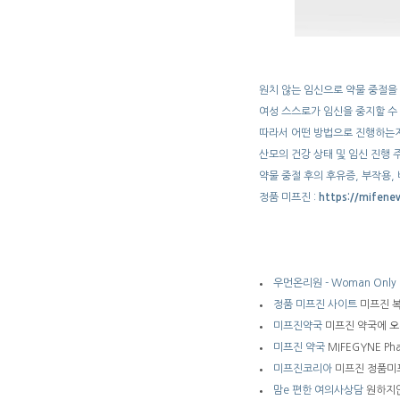
원치 않는 임신으로 약물 중절을
여성 스스로가 임신을 중지할 수
따라서 어떤 방법으로 진행하는지,
산모의 건강 상태 및 임신 진행
약물 중절 후의 후유증, 부작용,
정품 미프진 :
https://mifene
우먼온리원 - Woman Only
정품 미프진 사이트
미프진 복
미프진약국
미프진 약국에 오
미프진 약국
MIFEGYNE P
미프진코리아
미프진 정품미
맘e 편한 여의사상담
원하지않