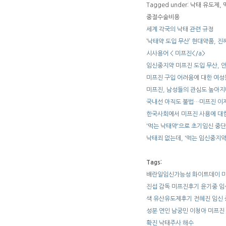
Tagged under: 낙태 유도
중절수술비용
세계 각국의 낙태 관련 규정
‘낙태약 도입 무산’ 현대약품, 진
시사용어 < 미프진</a>
임신중지약 미프진 도입 무산, 
미프진 구입 어려움에 대한 여성
미프진, 남성들의 관심도 높아지며
국내선 아직도 불법…미프진 이
한국사회에서 미프진 사용에 대한
'먹는 낙태약'으로 초기임신 중단
낙태죄 없는데, '먹는 임신중지약
Tags:
배란일임신가능성
화이트데이
진섭 감독
미­프진후기
윤기중
임
색
유산유도제후기
전혜진
임신
성분
연인 남궁민 이청아
미프진
확진
낙태주사
해수