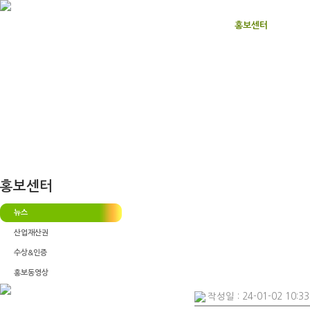
홈으로
회사소개
그래핀이란
제품소개
홍보센터
고객
홍보센터
뉴스
산업재산권
수상&인증
홍보동영상
작성일 : 24-01-02 10:33