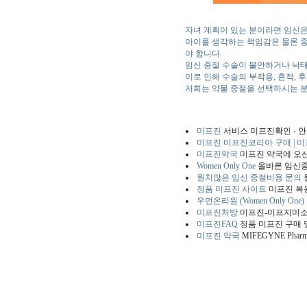
자녀 계획이 있는 분이라면 임신은
아이를 생각하는 책임감은 물론 
야 합니다.
임신 중절 수술이 불안하거나 낙태
이로 인해 수술의 부작용, 흔적, 
저희는 약물 중절을 선택하시는 분들
미프진
서비스 미프진확인 - 
미프진 미프진코리아 구매 | 
미프진약국
미프진 약국에 오
Women Only One
올바른 임신중
원치않은 임신 중절비용 문의
정품 미프진 사이트
미프진 복용
우먼온리원 (Women Only One)
미프진처방
미프진-미프지미소 임
미프진FAQ
정품 미프진 구매
미프진 약국
MIFEGYNE Pha