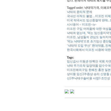
있다. 헌재마저 낙태죄 폐지를 주
Tagged under: 낙태약가격,
낙태의 윤리적 문제
국내선 아직도 불법…미프진 이
미국 약국서도 임신중절약 판매..
시사용어 < 미프진</a>
미프진 구입 어려움에 대한 여성들
낙태죄 없는데, '먹는 임신중지약'
미프진, 남성들의 관심도 높아지며 
'먹는 낙태약'으로 초기임신 중단할
‘낙태약 도입 무산’ 현대약품, 진
한국사회에서 미프진 사용에 대한
Tags:
임신검사
이동관 탄핵안 국회
자
낙태
주가조작 일양약품 압수수색
미프진해외구입
한혜진 홍천
일본
상이몽
임신2주증상
승리 신영철
신2주낙태수술비용
사장3 조인성