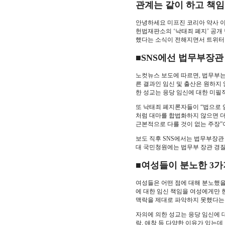
관계는 같이 하고 책임
안녕하세요 미프진 코리아 약사 
헌법재판소의 ‘낙태죄 폐지’ 공개
했다는 소식이 전해지면서 트위터
■SNS에선 법무부장관
노컷뉴스 보도에 따르면, 법무부는
른 결과인 임신 및 출산은 원하지 
한 성교는 응당 임신에 대한 미필
또 낙태죄 폐지론자들이 “법으로 
처럼 대마를 합법화하지 않으면 더
근본적으로 다를 것이 없는 주장”
보도 직후 SNS에서는 법무부장관
대 국민청원에는 법무부 장관 경질
■여성들이 분노한 3가
여성들은 어떤 점에 대해 분노했
에 대한 임신 책임을 여성에게만 
맥락을 제대로 파악하지 못했다는
자의에 의한 성교는 응당 임신에 
락, 애착 등 다양한 이유가 있는